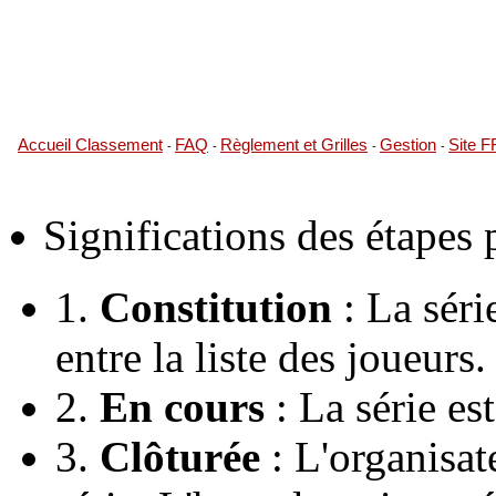
Accueil Classement
FAQ
Règlement et Grilles
Gestion
Site 
-
-
-
-
Significations des étapes
1.
Constitution
: La série
entre la liste des joueurs.
2.
En cours
: La série es
3.
Clôturée
: L'organisate