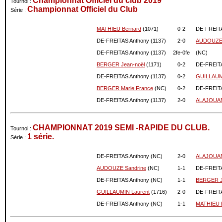
Championnat Officiel du club 2019
Tournoi :
Championnat Officiel du Club
Série :
07-2024
1226
0
06-2024
1226
0
MATHIEU Bernard
(1071)
0-
2
DE-FREITA
05-2024
1226
0
DE-FREITAS Anthony (1137)
2-
0
AUDOUZE 
04-2024
1226
0
DE-FREITAS Anthony (1137)
2fe-
0fe
(NC)
03-2024
1226
0
BERGER Jean-noël
(1171)
0-
2
DE-FREITA
02-2024
1226
0
01-2024
1226
0
DE-FREITAS Anthony (1137)
0-
2
GUILLAUM
12-2023
1226
0
BERGER Marie France
(NC)
0-
2
DE-FREITA
11-2023
1226
0
DE-FREITAS Anthony (1137)
2-
0
ALAJOUAN
10-2023
1226
0
09-2023
1226
0
CHAMPIONNAT 2019 SEMI -RAPIDE DU CLUB.
Tournoi :
08-2023
1226
0
1 série.
Série :
07-2023
1226
0
06-2023
1226
0
DE-FREITAS Anthony (NC)
2-
0
ALAJOUAN
05-2023
1226
0
AUDOUZE Sandrine
(NC)
1-
1
DE-FREITA
04-2023
1226
0
DE-FREITAS Anthony (NC)
1-
1
BERGER J
03-2023
1226
0
GUILLAUMIN Laurent
(1716)
2-
0
DE-FREITA
02-2023
1226
0
DE-FREITAS Anthony (NC)
1-
1
MATHIEU 
01-2023
1226
0
12-2022
1226
0