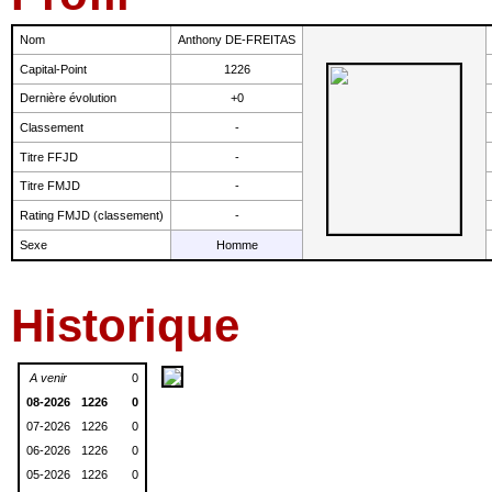
Nom
Anthony DE-FREITAS
Capital-Point
1226
Dernière évolution
+0
Classement
-
Titre FFJD
-
Titre FMJD
-
Rating FMJD (classement)
-
Sexe
Homme
Historique
A venir
0
08-2026
1226
0
07-2026
1226
0
06-2026
1226
0
05-2026
1226
0