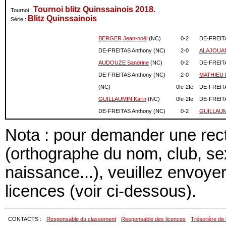
11-2022
1226
0
Tournoi blitz Quinssainois 2018.
Tournoi :
Blitz Quinssainois
10-2022
1226
0
Série :
09-2022
1226
0
BERGER Jean-noël
(NC)
0-
2
DE-FREITA
08-2022
1226
0
DE-FREITAS Anthony (NC)
2-
0
ALAJOUAN
07-2022
1226
0
06-2022
1226
0
AUDOUZE Sandrine
(NC)
0-
2
DE-FREITA
05-2022
1226
0
DE-FREITAS Anthony (NC)
2-
0
MATHIEU 
04-2022
1226
0
(NC)
0fe-
2fe
DE-FREITA
03-2022
1226
0
GUILLAUMIN Karin
(NC)
0fe-
2fe
DE-FREITA
02-2022
1226
0
DE-FREITAS Anthony (NC)
0-
2
GUILLAUM
01-2022
1226
0
12-2021
1226
0
Nota : pour demander une recti
11-2021
1226
0
(orthographe du nom, club, s
10-2021
1226
0
09-2021
1226
0
naissance...), veuillez envoye
08-2021
1226
0
07-2021
1226
0
licences (voir ci-dessous).
06-2021
1226
0
04-2021
1226
0
02-2021
1226
0
CONTACTS :
Responsable du classement
Responsable des licences
Trésorière de 