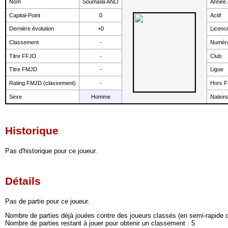
Nom
Soumaïla ANLI
Année 
Capital-Point
0
Actif
Dernière évolution
+0
Licenci
Classement
-
Numéro
Titre FFJD
-
Club
Titre FMJD
-
Ligue
Rating FMJD (classement)
-
Hors 
Sexe
Homme
Nationa
Historique
Pas d'historique pour ce joueur.
Détails
Pas de partie pour ce joueur.
Nombre de parties déjà jouées contre des joueurs classés (en semi-rapide ou
Nombre de parties restant à jouer pour obtenir un classement : 5