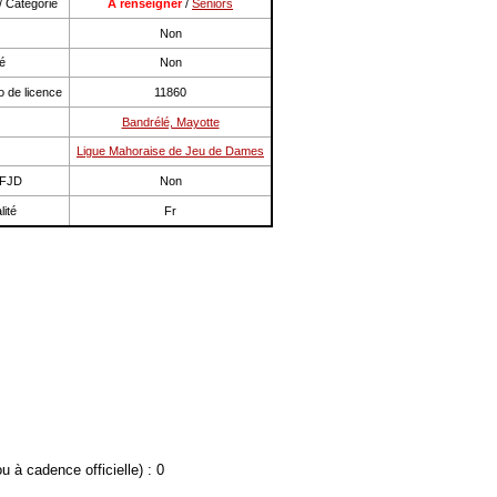
/ Catégorie
A renseigner
/
Seniors
Non
é
Non
 de licence
11860
Bandrélé, Mayotte
Ligue Mahoraise de Jeu de Dames
FFJD
Non
lité
Fr
 à cadence officielle) : 0