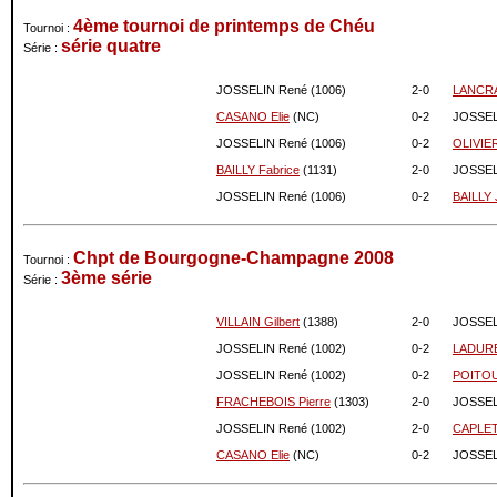
4ème tournoi de printemps de Chéu
Tournoi :
série quatre
Série :
JOSSELIN René (1006)
2-
0
LANCRA
CASANO Elie
(NC)
0-
2
JOSSEL
JOSSELIN René (1006)
0-
2
OLIVIER
BAILLY Fabrice
(1131)
2-
0
JOSSEL
JOSSELIN René (1006)
0-
2
BAILLY 
Chpt de Bourgogne-Champagne 2008
Tournoi :
3ème série
Série :
VILLAIN Gilbert
(1388)
2-
0
JOSSEL
JOSSELIN René (1002)
0-
2
LADURE
JOSSELIN René (1002)
0-
2
POITOU 
FRACHEBOIS Pierre
(1303)
2-
0
JOSSEL
JOSSELIN René (1002)
2-
0
CAPLET 
CASANO Elie
(NC)
0-
2
JOSSEL