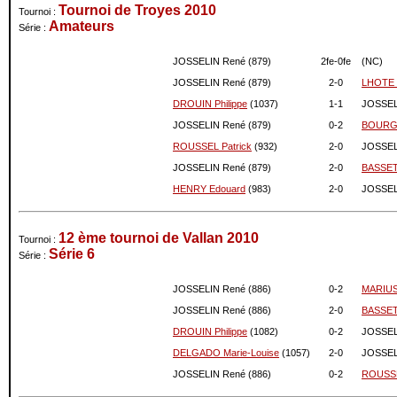
Tournoi de Troyes 2010
Tournoi :
11-2014
909
0
Amateurs
Série :
10-2014
909
0
09-2014
909
0
JOSSELIN René (879)
2fe-
0fe
(NC)
08-2014
909
0
JOSSELIN René (879)
2-
0
LHOTE 
07-2014
909
0
DROUIN Philippe
(1037)
1-
1
JOSSEL
06-2014
909
0
JOSSELIN René (879)
0-
2
BOURGE
05-2014
909
0
ROUSSEL Patrick
(932)
2-
0
JOSSEL
04-2014
909
0
JOSSELIN René (879)
2-
0
BASSET
03-2014
909
0
HENRY Edouard
(983)
2-
0
JOSSEL
02-2014
909
0
01-2014
909
0
12-2013
909
0
12 ème tournoi de Vallan 2010
Tournoi :
Série 6
11-2013
909
0
Série :
10-2013
909
0
JOSSELIN René (886)
0-
2
MARIUS 
09-2013
909
0
JOSSELIN René (886)
2-
0
BASSET
08-2013
909
0
07-2013
909
0
DROUIN Philippe
(1082)
0-
2
JOSSEL
06-2013
909
0
DELGADO Marie-Louise
(1057)
2-
0
JOSSEL
05-2013
909
0
JOSSELIN René (886)
0-
2
ROUSSE
04-2013
909
0