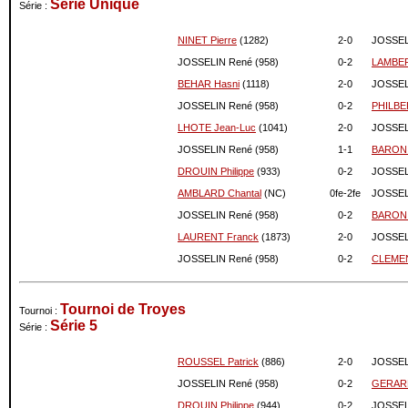
Série Unique
Série :
09-2023
909
0
08-2023
909
0
NINET Pierre
(1282)
2-
0
JOSSEL
07-2023
909
0
JOSSELIN René (958)
0-
2
LAMBER
06-2023
909
0
BEHAR Hasni
(1118)
2-
0
JOSSEL
05-2023
909
0
JOSSELIN René (958)
0-
2
PHILBER
04-2023
909
0
LHOTE Jean-Luc
(1041)
2-
0
JOSSEL
03-2023
909
0
JOSSELIN René (958)
1-
1
BARON
02-2023
909
0
DROUIN Philippe
(933)
0-
2
JOSSEL
01-2023
909
0
AMBLARD Chantal
(NC)
0fe-
2fe
JOSSEL
12-2022
909
0
JOSSELIN René (958)
0-
2
BARON 
11-2022
909
0
10-2022
909
0
LAURENT Franck
(1873)
2-
0
JOSSEL
09-2022
909
0
JOSSELIN René (958)
0-
2
CLEMEN
08-2022
909
0
07-2022
909
0
Tournoi de Troyes
Tournoi :
06-2022
909
0
Série 5
Série :
05-2022
909
0
04-2022
909
0
ROUSSEL Patrick
(886)
2-
0
JOSSEL
03-2022
909
0
JOSSELIN René (958)
0-
2
GERARD
02-2022
909
0
DROUIN Philippe
(944)
0-
2
JOSSEL