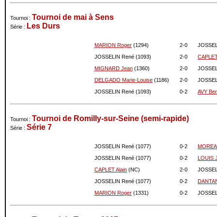
Tournoi de mai à Sens
Tournoi :
Les Durs
Série :
MARION Roger
(1294)
2-
0
JOSSEL
JOSSELIN René (1093)
2-
0
CAPLET 
MIGNARD Jean
(1360)
2-
0
JOSSEL
DELGADO Marie-Louise
(1186)
2-
0
JOSSEL
JOSSELIN René (1093)
0-
2
AVY Ber
Tournoi de Romilly-sur-Seine (semi-rapide)
Tournoi :
Série 7
Série :
JOSSELIN René (1077)
0-
2
MOREAU
JOSSELIN René (1077)
0-
2
LOUIS 
CAPLET Alain
(NC)
2-
0
JOSSEL
JOSSELIN René (1077)
0-
2
DANTAN
MARION Roger
(1331)
0-
2
JOSSEL