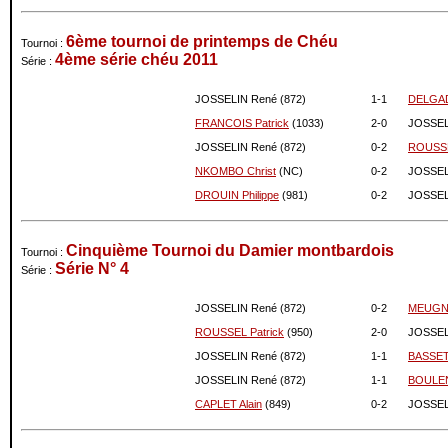
08-2016
909
0
07-2016
909
0
6ème tournoi de printemps de Chéu
Tournoi :
06-2016
909
0
4ème série chéu 2011
Série :
05-2016
909
0
04-2016
909
0
JOSSELIN René (872)
1-
1
DELGAD
03-2016
909
0
FRANCOIS Patrick
(1033)
2-
0
JOSSEL
02-2016
909
0
JOSSELIN René (872)
0-
2
ROUSSE
01-2016
909
0
NKOMBO Christ
(NC)
0-
2
JOSSEL
12-2015
909
0
DROUIN Philippe
(981)
0-
2
JOSSEL
11-2015
909
0
10-2015
909
0
Cinquième Tournoi du Damier montbardois
09-2015
909
0
Tournoi :
Série N° 4
Série :
08-2015
909
0
07-2015
909
0
JOSSELIN René (872)
0-
2
MEUGNO
06-2015
909
0
ROUSSEL Patrick
(950)
2-
0
JOSSEL
05-2015
909
0
JOSSELIN René (872)
1-
1
BASSET
04-2015
909
0
JOSSELIN René (872)
1-
1
BOULEN
03-2015
909
0
02-2015
909
0
CAPLET Alain
(849)
0-
2
JOSSEL
01-2015
909
0
12-2014
909
0