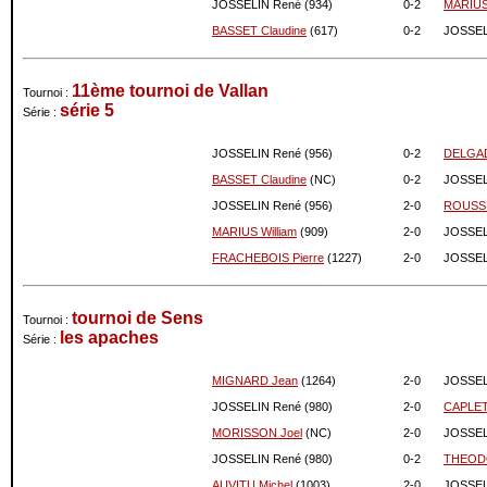
JOSSELIN René (934)
0-
2
MARIUS 
02-2008
1077
0
BASSET Claudine
(617)
0-
2
JOSSEL
01-2008
1077
0
12-2007
1077
0
11ème tournoi de Vallan
Tournoi :
série 5
Série :
JOSSELIN René (956)
0-
2
DELGAD
BASSET Claudine
(NC)
0-
2
JOSSEL
JOSSELIN René (956)
2-
0
ROUSSE
MARIUS William
(909)
2-
0
JOSSEL
FRACHEBOIS Pierre
(1227)
2-
0
JOSSEL
tournoi de Sens
Tournoi :
les apaches
Série :
MIGNARD Jean
(1264)
2-
0
JOSSEL
JOSSELIN René (980)
2-
0
CAPLET 
MORISSON Joel
(NC)
2-
0
JOSSEL
JOSSELIN René (980)
0-
2
THEODO
AUVITU Michel
(1003)
2-
0
JOSSEL