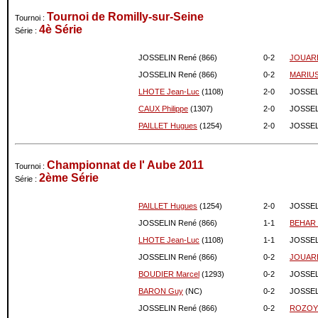
04-2018
909
0
Tournoi de Romilly-sur-Seine
Tournoi :
03-2018
909
0
4è Série
Série :
02-2018
909
0
JOSSELIN René (866)
0-
2
JOUARE
01-2018
909
0
12-2017
909
0
JOSSELIN René (866)
0-
2
MARIUS 
11-2017
909
0
LHOTE Jean-Luc
(1108)
2-
0
JOSSEL
10-2017
909
0
CAUX Philippe
(1307)
2-
0
JOSSEL
09-2017
909
0
PAILLET Hugues
(1254)
2-
0
JOSSEL
08-2017
909
0
07-2017
909
0
Championnat de l' Aube 2011
Tournoi :
06-2017
909
0
2ème Série
Série :
05-2017
909
0
04-2017
909
0
PAILLET Hugues
(1254)
2-
0
JOSSEL
03-2017
909
0
JOSSELIN René (866)
1-
1
BEHAR 
02-2017
909
0
LHOTE Jean-Luc
(1108)
1-
1
JOSSEL
01-2017
909
0
JOSSELIN René (866)
0-
2
JOUARE
12-2016
909
0
BOUDIER Marcel
(1293)
0-
2
JOSSEL
11-2016
909
0
BARON Guy
(NC)
0-
2
JOSSEL
10-2016
909
0
09-2016
909
0
JOSSELIN René (866)
0-
2
ROZOY