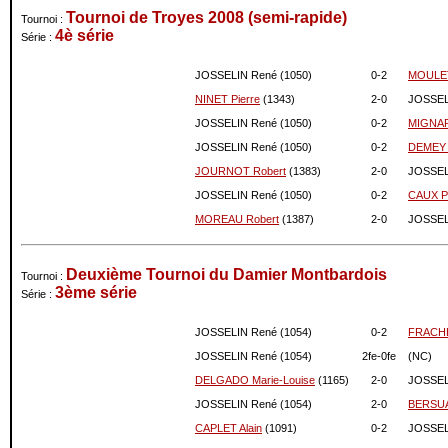
Tournoi de Troyes 2008 (semi-rapide)
Tournoi :
4è série
Série :
JOSSELIN René (1050)
0-
2
MOULET
NINET Pierre
(1343)
2-
0
JOSSEL
JOSSELIN René (1050)
0-
2
MIGNAR
JOSSELIN René (1050)
0-
2
DEMEY 
JOURNOT Robert
(1383)
2-
0
JOSSEL
JOSSELIN René (1050)
0-
2
CAUX Ph
MOREAU Robert
(1387)
2-
0
JOSSEL
Deuxième Tournoi du Damier Montbardois
Tournoi :
3ème série
Série :
JOSSELIN René (1054)
0-
2
FRACHE
JOSSELIN René (1054)
2fe-
0fe
(NC)
DELGADO Marie-Louise
(1165)
2-
0
JOSSEL
JOSSELIN René (1054)
2-
0
BERSUA
CAPLET Alain
(1091)
0-
2
JOSSEL