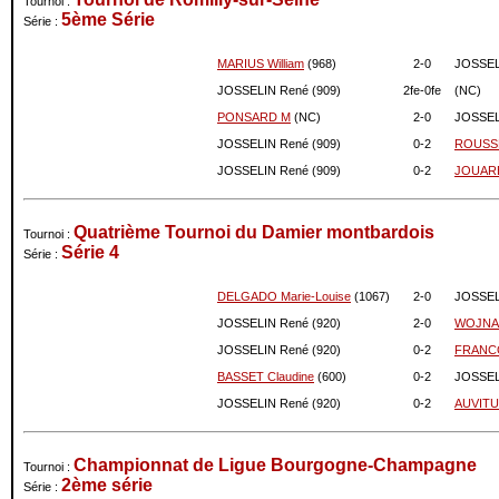
Tournoi :
07-2011
958
+89
5ème Série
Série :
06-2011
869
0
05-2011
869
+3
MARIUS William
(968)
2-
0
JOSSEL
04-2011
866
-6
JOSSELIN René (909)
2fe-
0fe
(NC)
03-2011
872
0
PONSARD M
(NC)
2-
0
JOSSEL
02-2011
872
0
JOSSELIN René (909)
0-
2
ROUSSE
01-2011
872
0
JOSSELIN René (909)
0-
2
JOUARE
12-2010
872
-7
11-2010
879
-7
10-2010
886
0
Quatrième Tournoi du Damier montbardois
Tournoi :
Série 4
09-2010
886
0
Série :
08-2010
886
0
DELGADO Marie-Louise
(1067)
2-
0
JOSSEL
07-2010
886
+15
JOSSELIN René (920)
2-
0
WOJNAR
06-2010
871
-4
05-2010
875
-34
JOSSELIN René (920)
0-
2
FRANCO
04-2010
909
-11
BASSET Claudine
(600)
0-
2
JOSSEL
03-2010
920
+23
JOSSELIN René (920)
0-
2
AUVITU 
02-2010
897
0
01-2010
897
0
Championnat de Ligue Bourgogne-Champagne
Tournoi :
12-2009
897
-37
2ème série
Série :
11-2009
934
-22