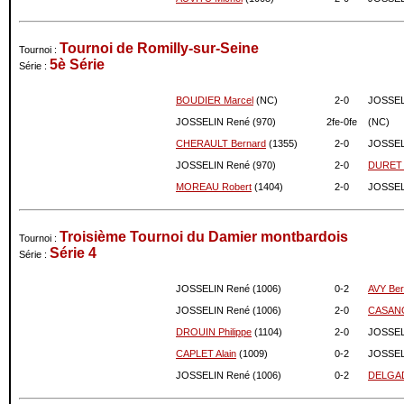
Tournoi de Romilly-sur-Seine
Tournoi :
5è Série
Série :
BOUDIER Marcel
(NC)
2-
0
JOSSEL
JOSSELIN René (970)
2fe-
0fe
(NC)
CHERAULT Bernard
(1355)
2-
0
JOSSEL
JOSSELIN René (970)
2-
0
DURET 
MOREAU Robert
(1404)
2-
0
JOSSEL
Troisième Tournoi du Damier montbardois
Tournoi :
Série 4
Série :
JOSSELIN René (1006)
0-
2
AVY Ber
JOSSELIN René (1006)
2-
0
CASANO
DROUIN Philippe
(1104)
2-
0
JOSSEL
CAPLET Alain
(1009)
0-
2
JOSSEL
JOSSELIN René (1006)
0-
2
DELGAD