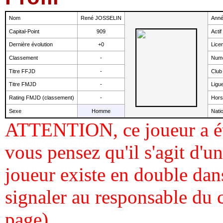
Nom
René JOSSELIN
Anné
Capital-Point
909
Actif
Dernière évolution
+0
Lice
Classement
-
Numé
Titre FFJD
-
Club
Titre FMJD
-
Ligu
Rating FMJD (classement)
-
Hor
Sexe
Homme
Natio
ATTENTION, ce joueur a ét
vous pensez qu'il s'agit d'
joueur existe en double dans
signaler au responsable du 
page).