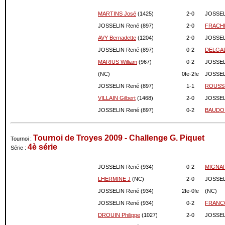
10-2009
956
0
MARTINS José
(1425)
2-
0
JOSSEL
09-2009
956
0
JOSSELIN René (897)
2-
0
FRACHE
08-2009
956
0
AVY Bernadette
(1204)
2-
0
JOSSEL
07-2009
956
-24
JOSSELIN René (897)
0-
2
DELGAD
06-2009
980
0
MARIUS William
(967)
0-
2
JOSSEL
05-2009
980
+10
(NC)
0fe-
2fe
JOSSEL
04-2009
970
-36
JOSSELIN René (897)
1-
1
ROUSSE
03-2009
1006
0
VILLAIN Gilbert
(1468)
2-
0
JOSSEL
02-2009
1006
+4
01-2009
1002
0
JOSSELIN René (897)
0-
2
BAUDOI
12-2008
1002
-48
11-2008
1050
0
Tournoi de Troyes 2009 - Challenge G. Piquet
Tournoi :
10-2008
1050
-4
4è série
Série :
09-2008
1054
0
08-2008
1054
0
JOSSELIN René (934)
0-
2
MIGNAR
07-2008
1054
0
LHERMINE J
(NC)
2-
0
JOSSEL
06-2008
1054
-39
JOSSELIN René (934)
2fe-
0fe
(NC)
05-2008
1093
+16
JOSSELIN René (934)
0-
2
FRANCO
04-2008
1077
0
DROUIN Philippe
(1027)
2-
0
JOSSEL
03-2008
1077
0