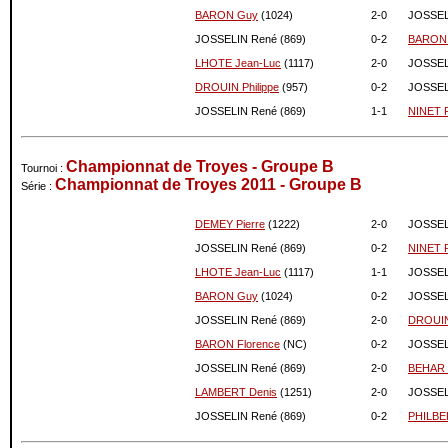
01-2020
909
0
BARON Guy
(1024)
2-
0
JOSSEL
12-2019
909
0
JOSSELIN René (869)
0-
2
BARON 
11-2019
909
0
LHOTE Jean-Luc
(1117)
2-
0
JOSSEL
10-2019
909
0
DROUIN Philippe
(957)
0-
2
JOSSEL
09-2019
909
0
JOSSELIN René (869)
1-
1
NINET P
08-2019
909
0
07-2019
909
0
06-2019
909
0
Championnat de Troyes - Groupe B
Tournoi :
05-2019
909
0
Championnat de Troyes 2011 - Groupe B
Série :
04-2019
909
0
03-2019
909
0
DEMEY Pierre
(1222)
2-
0
JOSSEL
02-2019
909
0
JOSSELIN René (869)
0-
2
NINET P
01-2019
909
0
LHOTE Jean-Luc
(1117)
1-
1
JOSSEL
12-2018
909
0
BARON Guy
(1024)
0-
2
JOSSEL
11-2018
909
0
JOSSELIN René (869)
2-
0
DROUIN 
10-2018
909
0
BARON Florence
(NC)
0-
2
JOSSEL
09-2018
909
0
JOSSELIN René (869)
2-
0
BEHAR 
08-2018
909
0
LAMBERT Denis
(1251)
2-
0
JOSSEL
07-2018
909
0
JOSSELIN René (869)
0-
2
PHILBER
06-2018
909
0
05-2018
909
0