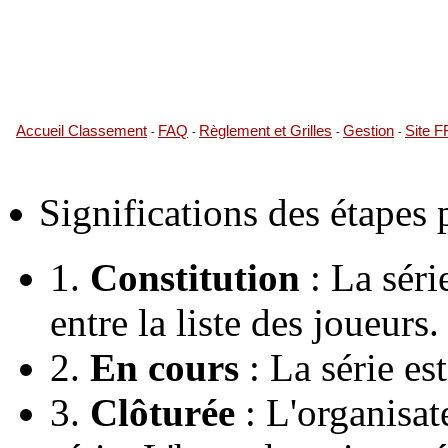
Accueil Classement
FAQ
Règlement et Grilles
Gestion
Site 
-
-
-
-
Significations des étapes
1.
Constitution
: La série
entre la liste des joueurs.
2.
En cours
: La série es
3.
Clôturée
: L'organisate