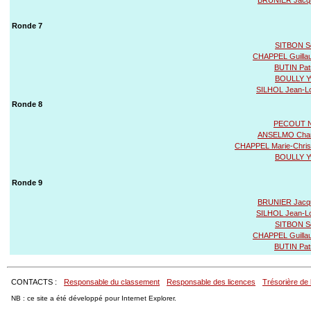
Ronde 7
SITBON Sc
CHAPPEL Guilla
BUTIN Pat
BOULLY Y
SILHOL Jean-L
Ronde 8
PECOUT N
ANSELMO Char
CHAPPEL Marie-Chris
BOULLY Y
Ronde 9
BRUNIER Jacq
SILHOL Jean-L
SITBON Sc
CHAPPEL Guilla
BUTIN Pat
CONTACTS :
Responsable du classement
Responsable des licences
Trésorière de 
NB : ce site a été développé pour Internet Explorer.