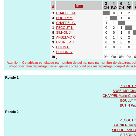
3
4
6
1
#
Nom
CH
BO
CH
PE
3
CHAPPEL M.
0
1
2
4
BOULLY Y.
2
1
0
6
CHAPPEL G.
1
1
1
1
PECOUT N.
0
2
1
8
SILHOL J.
0
0
1
0
2
ANSELMO C.
0
1
0
2
9
BRUNIER J.
0
0
0
0
5
BUTIN P.
0
0
0
0
7
SITBON S.
-
-
-
-
10
.
0fe
0fe
0fe
0fe
0
Attention ! Ce tableau est classé par nombre de points, puis par nombre de victoires, pui
Il s'agit donc d'un départage partiel, qui ne correspond pas au départage complet de l
Ronde 1
PECOUT N
ANSELMO Char
CHAPPEL Marie-Chris
BOULLY Y
BUTIN Pat
Ronde 2
PECOUT N
BRUNIER Jacq
SILHOL Jean-L
SITBON Sc