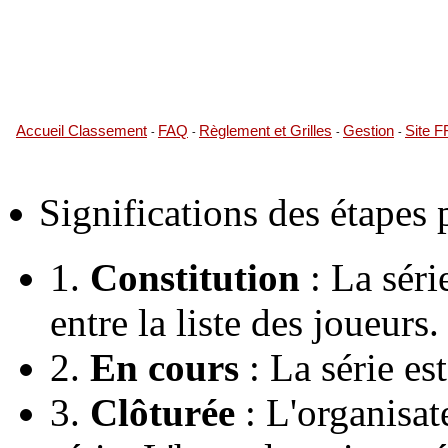
Accueil Classement
FAQ
Règlement et Grilles
Gestion
Site 
-
-
-
-
Significations des étapes
1.
Constitution
: La série
entre la liste des joueurs.
2.
En cours
: La série es
3.
Clôturée
: L'organisate