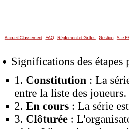
Accueil Classement
FAQ
Règlement et Grilles
Gestion
Site 
-
-
-
-
Significations des étapes
1.
Constitution
: La série
entre la liste des joueurs.
2.
En cours
: La série es
3.
Clôturée
: L'organisate