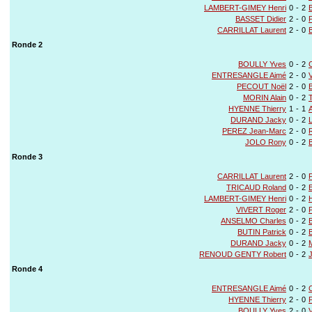
LAMBERT-GIMEY Henri
0
-
2
BASSET Didier
2
-
0
CARRILLAT Laurent
2
-
0
Ronde 2
BOULLY Yves
0
-
2
ENTRESANGLE Aimé
2
-
0
PECOUT Noël
2
-
0
MORIN Alain
0
-
2
HYENNE Thierry
1
-
1
DURAND Jacky
0
-
2
PEREZ Jean-Marc
2
-
0
JOLO Rony
0
-
2
Ronde 3
CARRILLAT Laurent
2
-
0
TRICAUD Roland
0
-
2
LAMBERT-GIMEY Henri
0
-
2
VIVERT Roger
2
-
0
ANSELMO Charles
0
-
2
BUTIN Patrick
0
-
2
DURAND Jacky
0
-
2
RENOUD GENTY Robert
0
-
2
Ronde 4
ENTRESANGLE Aimé
0
-
2
HYENNE Thierry
2
-
0
BOULLY Yves
2
-
0