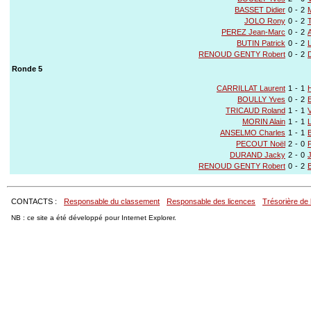
BASSET Didier
0
-
2
JOLO Rony
0
-
2
PEREZ Jean-Marc
0
-
2
BUTIN Patrick
0
-
2
RENOUD GENTY Robert
0
-
2
Ronde 5
CARRILLAT Laurent
1
-
1
BOULLY Yves
0
-
2
TRICAUD Roland
1
-
1
MORIN Alain
1
-
1
ANSELMO Charles
1
-
1
PECOUT Noël
2
-
0
DURAND Jacky
2
-
0
RENOUD GENTY Robert
0
-
2
CONTACTS :
Responsable du classement
Responsable des licences
Trésorière de 
NB : ce site a été développé pour Internet Explorer.