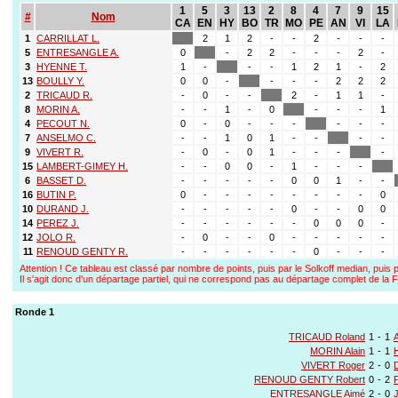
1
5
3
13
2
8
4
7
9
15
#
Nom
CA
EN
HY
BO
TR
MO
PE
AN
VI
LA
1
CARRILLAT L.
2
1
2
-
-
2
-
-
-
5
ENTRESANGLE A.
0
-
2
2
-
-
-
2
-
3
HYENNE T.
1
-
-
-
1
2
1
-
2
13
BOULLY Y.
0
0
-
-
-
-
2
2
2
2
TRICAUD R.
-
0
-
-
2
-
1
1
-
8
MORIN A.
-
-
1
-
0
-
-
-
1
4
PECOUT N.
0
-
0
-
-
-
-
-
-
7
ANSELMO C.
-
-
1
0
1
-
-
-
-
9
VIVERT R.
-
0
-
0
1
-
-
-
-
15
LAMBERT-GIMEY H.
-
-
0
0
-
1
-
-
-
6
BASSET D.
-
-
-
-
-
0
0
1
-
-
16
BUTIN P.
0
-
-
-
-
-
-
-
-
0
10
DURAND J.
-
-
-
-
-
0
-
-
0
0
14
PEREZ J.
-
-
-
-
-
-
0
0
0
-
12
JOLO R.
-
0
-
-
0
-
-
-
-
-
11
RENOUD GENTY R.
-
-
-
-
-
-
0
-
-
-
Attention ! Ce tableau est classé par nombre de points, puis par le Solkoff median, puis p
Il s'agit donc d'un départage partiel, qui ne correspond pas au départage complet de l
Ronde 1
TRICAUD Roland
1
-
1
MORIN Alain
1
-
1
VIVERT Roger
2
-
0
RENOUD GENTY Robert
0
-
2
ENTRESANGLE Aimé
2
-
0