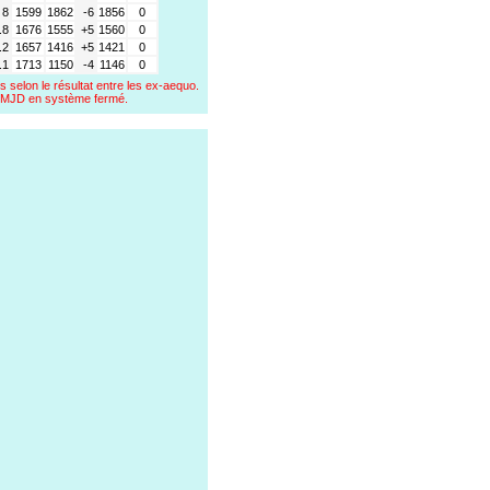
8
1599
1862
-6
1856
0
.8
1676
1555
+5
1560
0
.2
1657
1416
+5
1421
0
.1
1713
1150
-4
1146
0
s selon le résultat entre les ex-aequo.
a FMJD en système fermé.