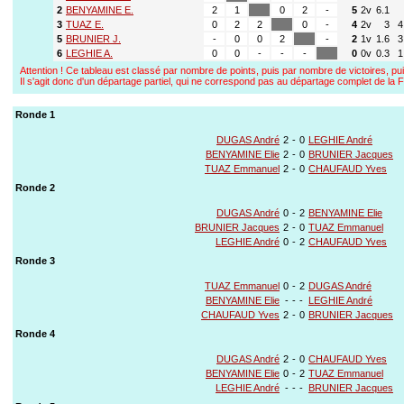
2
BENYAMINE E.
2
1
0
2
-
5
2v
6.1
3
TUAZ E.
0
2
2
0
-
4
2v
3
4
5
BRUNIER J.
-
0
0
2
-
2
1v
1.6
3
6
LEGHIE A.
0
0
-
-
-
0
0v
0.3
1
Attention ! Ce tableau est classé par nombre de points, puis par nombre de victoires, pui
Il s'agit donc d'un départage partiel, qui ne correspond pas au départage complet de l
Ronde 1
DUGAS André
2
-
0
LEGHIE André
BENYAMINE Elie
2
-
0
BRUNIER Jacques
TUAZ Emmanuel
2
-
0
CHAUFAUD Yves
Ronde 2
DUGAS André
0
-
2
BENYAMINE Elie
BRUNIER Jacques
2
-
0
TUAZ Emmanuel
LEGHIE André
0
-
2
CHAUFAUD Yves
Ronde 3
TUAZ Emmanuel
0
-
2
DUGAS André
BENYAMINE Elie
-
-
-
LEGHIE André
CHAUFAUD Yves
2
-
0
BRUNIER Jacques
Ronde 4
DUGAS André
2
-
0
CHAUFAUD Yves
BENYAMINE Elie
0
-
2
TUAZ Emmanuel
LEGHIE André
-
-
-
BRUNIER Jacques