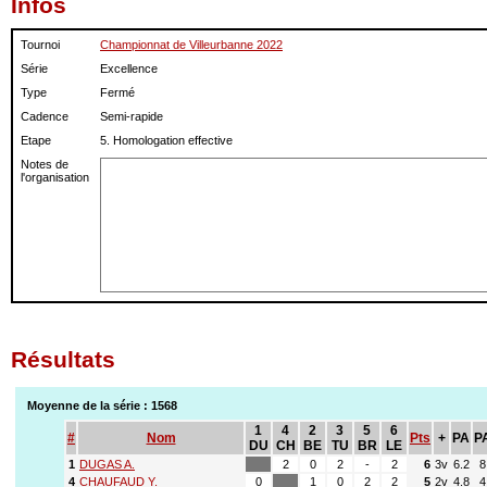
Infos
Tournoi
Championnat de Villeurbanne 2022
Série
Excellence
Type
Fermé
Cadence
Semi-rapide
Etape
5. Homologation effective
Notes de
l'organisation
Résultats
Moyenne de la série : 1568
1
4
2
3
5
6
#
Nom
Pts
+
PA
P
DU
CH
BE
TU
BR
LE
1
DUGAS A.
2
0
2
-
2
6
3v
6.2
8
4
CHAUFAUD Y.
0
1
0
2
2
5
2v
4.8
4