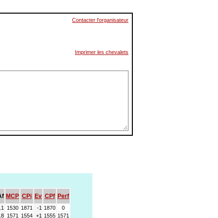
Contacter l'organisateur
Imprimer les chevalets
Af
MCP
CPi
Ev
CPf
Perf
.1
1530
1871
-1
1870
0
.8
1571
1554
+1
1555
1571