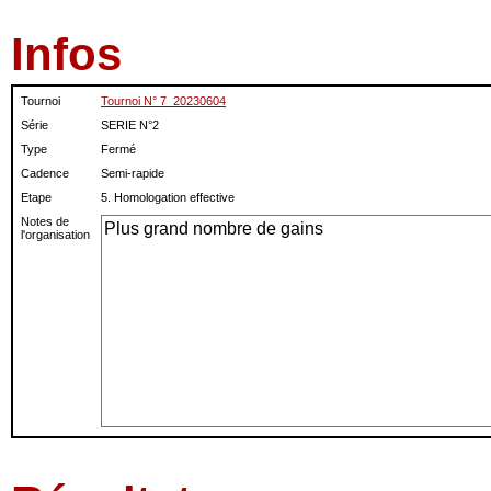
Infos
Tournoi
Tournoi N° 7_20230604
Série
SERIE N°2
Type
Fermé
Cadence
Semi-rapide
Etape
5. Homologation effective
Notes de
l'organisation