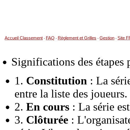
Accueil Classement
FAQ
Règlement et Grilles
Gestion
Site 
-
-
-
-
Significations des étapes
1.
Constitution
: La série
entre la liste des joueurs.
2.
En cours
: La série es
3.
Clôturée
: L'organisate