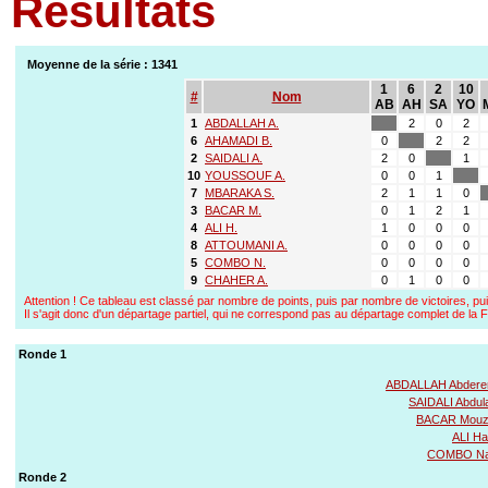
Résultats
Moyenne de la série : 1341
1
6
2
10
#
Nom
AB
AH
SA
YO
1
ABDALLAH A.
2
0
2
6
AHAMADI B.
0
2
2
2
SAIDALI A.
2
0
1
10
YOUSSOUF A.
0
0
1
7
MBARAKA S.
2
1
1
0
3
BACAR M.
0
1
2
1
4
ALI H.
1
0
0
0
8
ATTOUMANI A.
0
0
0
0
5
COMBO N.
0
0
0
0
9
CHAHER A.
0
1
0
0
Attention ! Ce tableau est classé par nombre de points, puis par nombre de victoires, pui
Il s'agit donc d'un départage partiel, qui ne correspond pas au départage complet de l
Ronde 1
ABDALLAH Abder
SAIDALI Abdul
BACAR Mouzd
ALI Ha
COMBO Na
Ronde 2