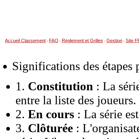
Accueil Classement
FAQ
Règlement et Grilles
Gestion
Site 
-
-
-
-
Significations des étapes
1.
Constitution
: La série
entre la liste des joueurs.
2.
En cours
: La série es
3.
Clôturée
: L'organisate