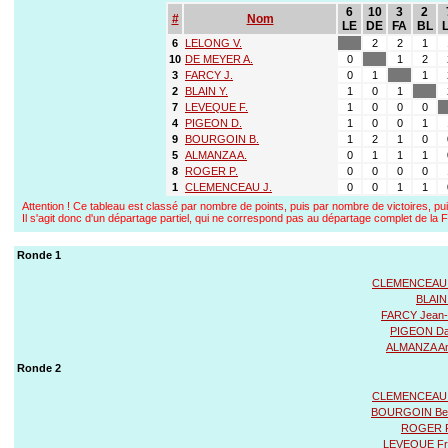
6
10
3
2
#
Nom
LE
DE
FA
BL
6
LELONG V.
2
2
1
10
DE MEYER A.
0
1
2
3
FARCY J.
0
1
1
2
BLAIN Y.
1
0
1
7
LEVEQUE F.
1
0
0
0
4
PIGEON D.
1
0
0
1
9
BOURGOIN B.
1
2
1
0
5
ALMANZA A.
0
1
1
1
8
ROGER P.
0
0
0
0
1
CLEMENCEAU J.
0
0
1
1
Attention ! Ce tableau est classé par nombre de points, puis par nombre de victoires, pui
Il s'agit donc d'un départage partiel, qui ne correspond pas au départage complet de l
Ronde 1
CLEMENCEAU 
BLAIN
FARCY Jean-
PIGEON Dan
ALMANZA An
Ronde 2
CLEMENCEAU 
BOURGOIN Be
ROGER P
LEVEQUE Fr