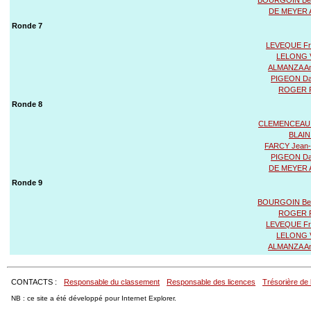
DE MEYER 
Ronde 7
LEVEQUE Fr
LELONG V
ALMANZA An
PIGEON Dan
ROGER P
Ronde 8
CLEMENCEAU 
BLAIN
FARCY Jean-
PIGEON Dan
DE MEYER 
Ronde 9
BOURGOIN Be
ROGER P
LEVEQUE Fr
LELONG V
ALMANZA An
CONTACTS :
Responsable du classement
Responsable des licences
Trésorière de 
NB : ce site a été développé pour Internet Explorer.