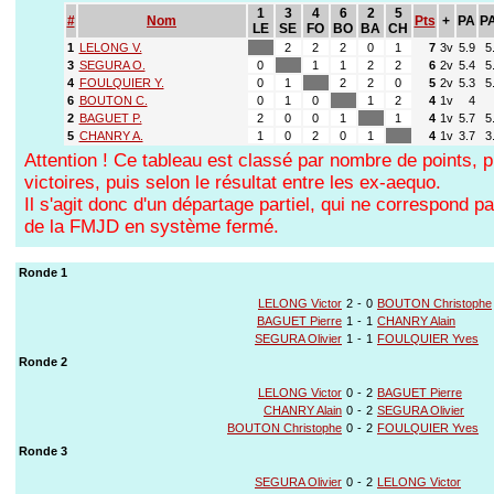
1
3
4
6
2
5
#
Nom
Pts
+
PA
PA
LE
SE
FO
BO
BA
CH
1
LELONG V.
2
2
2
0
1
7
3v
5.9
5
3
SEGURA O.
0
1
1
2
2
6
2v
5.4
5
4
FOULQUIER Y.
0
1
2
2
0
5
2v
5.3
5
6
BOUTON C.
0
1
0
1
2
4
1v
4
2
BAGUET P.
2
0
0
1
1
4
1v
5.7
5
5
CHANRY A.
1
0
2
0
1
4
1v
3.7
3
Attention ! Ce tableau est classé par nombre de points, 
victoires, puis selon le résultat entre les ex-aequo.
Il s'agit donc d'un départage partiel, qui ne correspond 
de la FMJD en système fermé.
Ronde 1
LELONG Victor
2
-
0
BOUTON Christophe
BAGUET Pierre
1
-
1
CHANRY Alain
SEGURA Olivier
1
-
1
FOULQUIER Yves
Ronde 2
LELONG Victor
0
-
2
BAGUET Pierre
CHANRY Alain
0
-
2
SEGURA Olivier
BOUTON Christophe
0
-
2
FOULQUIER Yves
Ronde 3
SEGURA Olivier
0
-
2
LELONG Victor