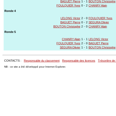
BAGUET Pierre
1
-
1
BOUTON Christophe
FOULQUIER Yves
0
-
2
CHANRY Alain
Ronde 4
LELONG Victor
2
-
0
FOULQUIER Yves
BAGUET Pierre
0
-
2
SEGURA Olivier
BOUTON Christophe
2
-
0
CHANRY Alain
Ronde 5
CHANRY Alain
1
-
1
LELONG Victor
FOULQUIER Yves
2
-
0
BAGUET Pierre
SEGURA Olivier
1
-
1
BOUTON Christophe
CONTACTS :
Responsable du classement
Responsable des licences
Trésorière de 
NB : ce site a été développé pour Internet Explorer.