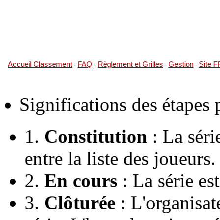
Accueil Classement
FAQ
Règlement et Grilles
Gestion
Site 
-
-
-
-
Significations des étapes
1.
Constitution
: La série
entre la liste des joueurs.
2.
En cours
: La série es
3.
Clôturée
: L'organisate