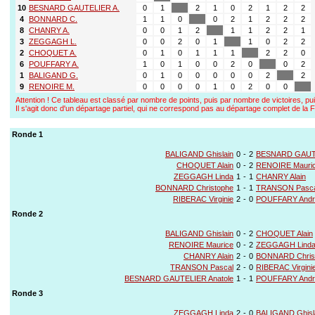
10
BESNARD GAUTELIER A.
0
1
2
1
0
2
1
2
2
4
BONNARD C.
1
1
0
0
2
1
2
2
2
8
CHANRY A.
0
0
1
2
1
1
2
2
1
3
ZEGGAGH L.
0
0
2
0
1
1
0
2
2
2
CHOQUET A.
0
1
0
1
1
1
2
2
0
6
POUFFARY A.
1
0
1
0
0
2
0
0
2
1
BALIGAND G.
0
1
0
0
0
0
0
2
2
9
RENOIRE M.
0
0
0
0
1
0
2
0
0
Attention ! Ce tableau est classé par nombre de points, puis par nombre de victoires, pui
Il s'agit donc d'un départage partiel, qui ne correspond pas au départage complet de l
Ronde 1
BALIGAND Ghislain
0
-
2
BESNARD GAUTE
CHOQUET Alain
0
-
2
RENOIRE Mauri
ZEGGAGH Linda
1
-
1
CHANRY Alain
BONNARD Christophe
1
-
1
TRANSON Pasca
RIBERAC Virginie
2
-
0
POUFFARY Andr
Ronde 2
BALIGAND Ghislain
0
-
2
CHOQUET Alain
RENOIRE Maurice
0
-
2
ZEGGAGH Lind
CHANRY Alain
2
-
0
BONNARD Chris
TRANSON Pascal
2
-
0
RIBERAC Virgini
BESNARD GAUTELIER Anatole
1
-
1
POUFFARY Andr
Ronde 3
ZEGGAGH Linda
2
-
0
BALIGAND Ghisl