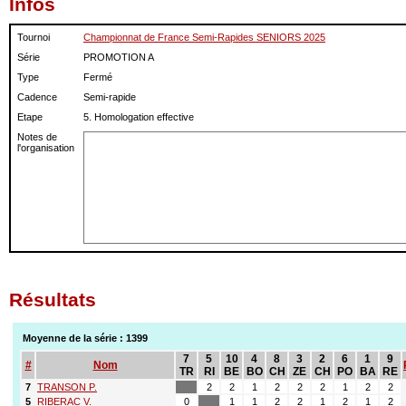
Infos
Tournoi
Championnat de France Semi-Rapides SENIORS 2025
Série
PROMOTION A
Type
Fermé
Cadence
Semi-rapide
Etape
5. Homologation effective
Notes de
l'organisation
Résultats
Moyenne de la série : 1399
7
5
10
4
8
3
2
6
1
9
#
Nom
TR
RI
BE
BO
CH
ZE
CH
PO
BA
RE
7
TRANSON P.
2
2
1
2
2
2
1
2
2
5
RIBERAC V.
0
1
1
2
2
1
2
1
2