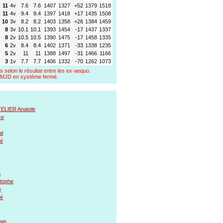
11
4v
7.6
7.6
1407
1327
+52
1379
1518
11
4v
9.4
9.4
1397
1418
+17
1435
1508
10
3v
8.2
8.2
1403
1358
+26
1384
1459
8
3v
10.1
10.1
1393
1454
-17
1437
1337
8
2v
10.5
10.5
1390
1475
-17
1458
1335
6
2v
8.4
8.4
1402
1371
-33
1338
1235
5
2v
11
11
1388
1497
-31
1466
1166
3
1v
7.7
7.7
1406
1332
-70
1262
1073
s selon le résultat entre les ex-aequo.
a FMJD en système fermé.
LIER Anatole
ce
l
é
a
tophe
e
é
ain