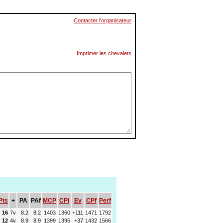
Contacter l'organisateur
Imprimer les chevalets
Pts
+
PA
PAf
MCP
CPi
Ev
CPf
Perf
16
7v
8.2
8.2
1403
1360
+111
1471
1792
12
4v
8.9
8.9
1399
1395
+37
1432
1566