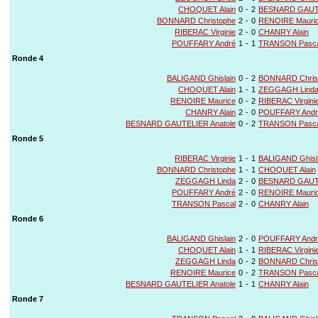
CHOQUET Alain
0
-
2
BESNARD GAUTE
BONNARD Christophe
2
-
0
RENOIRE Mauri
RIBERAC Virginie
2
-
0
CHANRY Alain
POUFFARY André
1
-
1
TRANSON Pasca
Ronde 4
BALIGAND Ghislain
0
-
2
BONNARD Chris
CHOQUET Alain
1
-
1
ZEGGAGH Lind
RENOIRE Maurice
0
-
2
RIBERAC Virgini
CHANRY Alain
2
-
0
POUFFARY Andr
BESNARD GAUTELIER Anatole
0
-
2
TRANSON Pasca
Ronde 5
RIBERAC Virginie
1
-
1
BALIGAND Ghisl
BONNARD Christophe
1
-
1
CHOQUET Alain
ZEGGAGH Linda
2
-
0
BESNARD GAUTE
POUFFARY André
2
-
0
RENOIRE Mauri
TRANSON Pascal
2
-
0
CHANRY Alain
Ronde 6
BALIGAND Ghislain
2
-
0
POUFFARY Andr
CHOQUET Alain
1
-
1
RIBERAC Virgini
ZEGGAGH Linda
0
-
2
BONNARD Chris
RENOIRE Maurice
0
-
2
TRANSON Pasca
BESNARD GAUTELIER Anatole
1
-
1
CHANRY Alain
Ronde 7