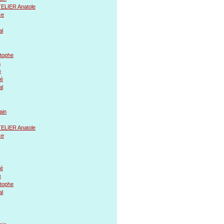
LIER Anatole
ce
l
tophe
a
e
é
l
ain
LIER Anatole
ce
é
e
tophe
l