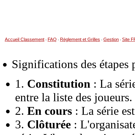
Accueil Classement
FAQ
Règlement et Grilles
Gestion
Site 
-
-
-
-
Significations des étapes
1.
Constitution
: La série
entre la liste des joueurs.
2.
En cours
: La série es
3.
Clôturée
: L'organisate