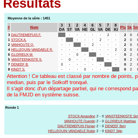
Résultats
Moyenne de la série : 1451
3
1
2
4
6
5
7
8
#
Nom
Pts
Sk
S
DA
ST
VA
HE
GL
VA
DE
KI
3
DAUTREMEPUIS F.
-
-
-
-
-
2
-
2
0
1
STOCK A.
-
-
-
-
2
-
-
2
0
2
VANHOUTE Q.
-
-
-
2
-
-
-
2
0
4
HELLEQUIN-VANDAELE R.
-
-
-
-
-
-
2
2
0
6
GLORIEUX M.
-
-
0
-
-
-
-
0
2
5
VANSTEENKISTE S.
-
0
-
-
-
-
-
0
2
7
DENEEF B.
0
-
-
-
-
-
-
0
2
8
KINDT S.
-
-
-
0
-
-
-
0
2
Attention ! Ce tableau est classé par nombre de points, p
median, puis par le Solkoff tronqué.
Il s'agit donc d'un départage partiel, qui ne correspond 
de la FMJD en système suisse.
Ronde 1
STOCK Amandine
2
-
0
VANSTEENKISTE Si
VANHOUTE Quentin
2
-
0
GLORIEUX Matthias
DAUTREMEPUIS Florian
2
-
0
DENEEF Bert
HELLEQUIN-VANDAELE Robin
2
-
0
KINDT Stijn