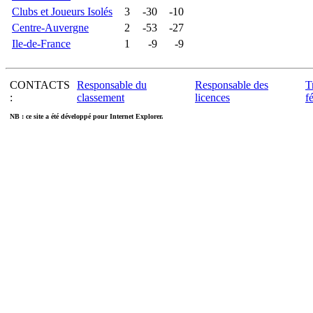
Clubs et Joueurs Isolés
3
-30
-10
Centre-Auvergne
2
-53
-27
Ile-de-France
1
-9
-9
CONTACTS
Responsable du
Responsable des
T
:
classement
licences
f
NB : ce site a été développé pour Internet Explorer.