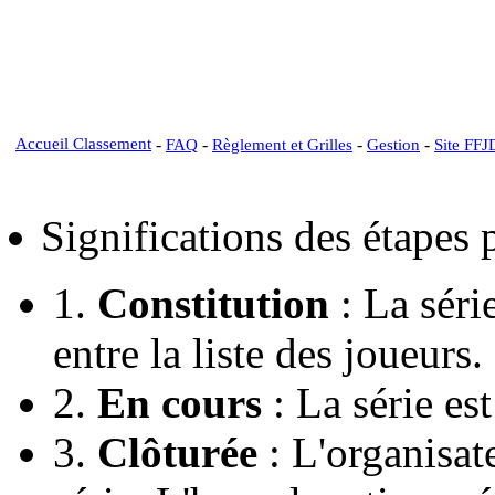
Accueil Classement
-
-
-
-
FAQ
Règlement et Grilles
Gestion
Site FFJ
Significations des étapes
1.
Constitution
: La série
entre la liste des joueurs.
2.
En cours
: La série est
3.
Clôturée
: L'organisate