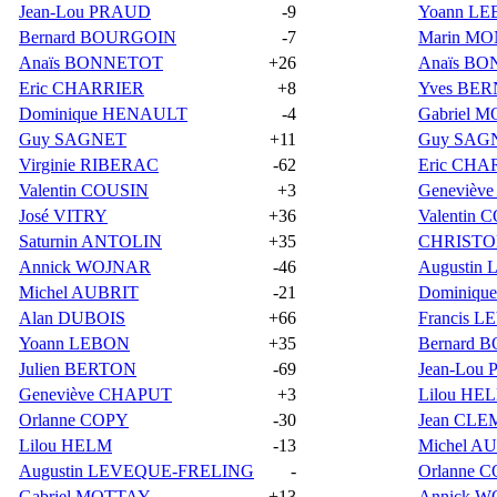
Jean-Lou PRAUD
-9
Yoann L
Bernard BOURGOIN
-7
Marin M
Anaïs BONNETOT
+26
Anaïs B
Eric CHARRIER
+8
Yves BE
Dominique HENAULT
-4
Gabriel 
Guy SAGNET
+11
Guy SAG
Virginie RIBERAC
-62
Eric CHA
Valentin COUSIN
+3
Genevièv
José VITRY
+36
Valentin 
Saturnin ANTOLIN
+35
CHRISTO
Annick WOJNAR
-46
Augustin
Michel AUBRIT
-21
Dominiq
Alan DUBOIS
+66
Francis 
Yoann LEBON
+35
Bernard 
Julien BERTON
-69
Jean-Lou
Geneviève CHAPUT
+3
Lilou HE
Orlanne COPY
-30
Jean CL
Lilou HELM
-13
Michel A
Augustin LEVEQUE-FRELING
-
Orlanne 
Gabriel MOTTAY
+13
Annick 