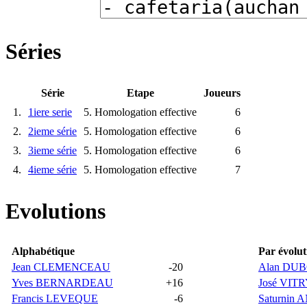
Séries
Série
Etape
Joueurs
1.
1iere serie
5. Homologation effective
6
2.
2ieme série
5. Homologation effective
6
3.
3ieme série
5. Homologation effective
6
4.
4ieme série
5. Homologation effective
7
Evolutions
Alphabétique
Par évolut
Jean CLEMENCEAU
-20
Alan DUB
Yves BERNARDEAU
+16
José VIT
Francis LEVEQUE
-6
Saturnin