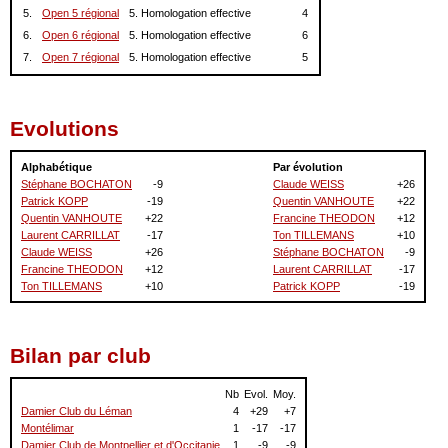
5.
Open 5 régional
5. Homologation effective
4
6.
Open 6 régional
5. Homologation effective
6
7.
Open 7 régional
5. Homologation effective
5
Evolutions
Alphabétique
Par évolution
Stéphane BOCHATON
-9
Claude WEISS
+26
Patrick KOPP
-19
Quentin VANHOUTE
+22
Quentin VANHOUTE
+22
Francine THEODON
+12
Laurent CARRILLAT
-17
Ton TILLEMANS
+10
Claude WEISS
+26
Stéphane BOCHATON
-9
Francine THEODON
+12
Laurent CARRILLAT
-17
Ton TILLEMANS
+10
Patrick KOPP
-19
Bilan par club
Nb
Evol.
Moy.
Damier Club du Léman
4
+29
+7
Montélimar
1
-17
-17
Damier Club de Montpellier et d'Occitanie
1
-9
-9