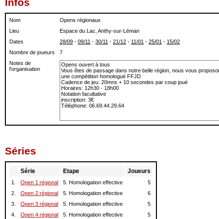
Infos
Nom
Opens régionaux
Lieu
Espace du Lac, Anthy-sur-Léman
Dates
28/09
-
09/11
-
30/11
-
21/12
-
11/01
-
25/01
-
15/02
Nombre de joueurs
7
Notes de
l'organisation
Séries
Série
Etape
Joueurs
1.
Open 1 régional
5. Homologation effective
5
2.
Open 2 régional
5. Homologation effective
6
3.
Open 3 régional
5. Homologation effective
5
4.
Open 4 régional
5. Homologation effective
5