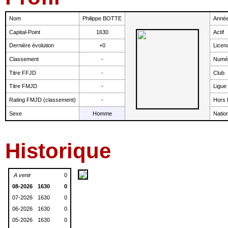
Nom
Philippe BOTTE
Année
Capital-Point
1630
Actif
Dernière évolution
+0
Licen
Classement
-
Numér
Titre FFJD
-
Club
Titre FMJD
-
Ligue
Rating FMJD (classement)
-
Hors
Sexe
Homme
Nation
Historique
A venir
0
08-2026
1630
0
07-2026
1630
0
06-2026
1630
0
05-2026
1630
0