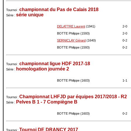
championnat du Pas de Calais 2018
Tournoi :
série unique
Série :
DELATTRE Laurent
(1941)
2-
0
BOTTE Philippe (1593)
2-
0
SERNICLAY Gérard
(1640)
0-
2
BOTTE Philippe (1593)
0-
2
championnat ligue HDF 2017-18
Tournoi :
homologation journée 2
Série :
BOTTE Philippe (1603)
1-
1
Championnat LHFJD par équipes 2017/2018 - R2
Tournoi :
Pelves B 1 - 7 Compiègne B
Série :
BOTTE Philippe (1603)
0-
2
Tournoi DE DRANCY 2017
Tournoi :