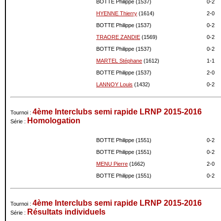
BOTTE Philippe (1537)
0-
2
HYENNE Thierry
(1614)
2-
0
BOTTE Philippe (1537)
0-
2
TRAORE ZANDIE
(1569)
0-
2
BOTTE Philippe (1537)
0-
2
MARTEL Stéphane
(1612)
1-
1
BOTTE Philippe (1537)
2-
0
LANNOY Louis
(1432)
0-
2
4ème Interclubs semi rapide LRNP 2015-2016
Tournoi :
Homologation
Série :
BOTTE Philippe (1551)
0-
2
BOTTE Philippe (1551)
0-
2
MENU Pierre
(1662)
2-
0
BOTTE Philippe (1551)
0-
2
4ème Interclubs semi rapide LRNP 2015-2016
Tournoi :
Résultats individuels
Série :