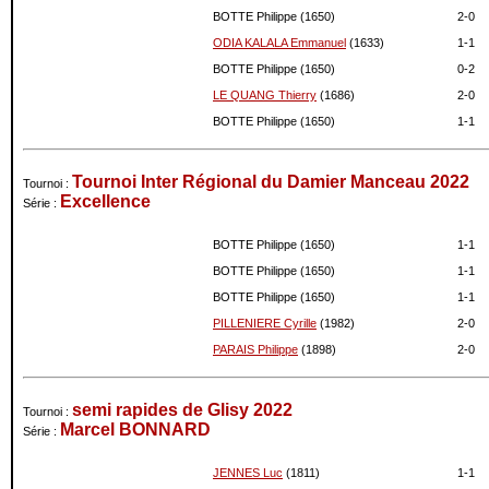
01-2021
1668
0
BOTTE Philippe (1650)
2-
0
12-2020
1668
0
ODIA KALALA Emmanuel
(1633)
1-
1
11-2020
1668
0
BOTTE Philippe (1650)
0-
2
10-2020
1668
0
LE QUANG Thierry
(1686)
2-
0
09-2020
1668
0
BOTTE Philippe (1650)
1-
1
07-2020
1668
0
05-2020
1668
0
04-2020
1668
0
Tournoi Inter Régional du Damier Manceau 2022
Tournoi :
03-2020
1668
0
Excellence
Série :
02-2020
1668
0
BOTTE Philippe (1650)
1-
1
01-2020
1668
0
12-2019
1668
0
BOTTE Philippe (1650)
1-
1
11-2019
1668
0
BOTTE Philippe (1650)
1-
1
10-2019
1668
0
PILLENIERE Cyrille
(1982)
2-
0
09-2019
1668
0
PARAIS Philippe
(1898)
2-
0
08-2019
1668
-26
07-2019
1694
-2
semi rapides de Glisy 2022
Tournoi :
06-2019
1696
0
Marcel BONNARD
Série :
05-2019
1696
+51
04-2019
1645
+14
JENNES Luc
(1811)
1-
1
03-2019
1631
0