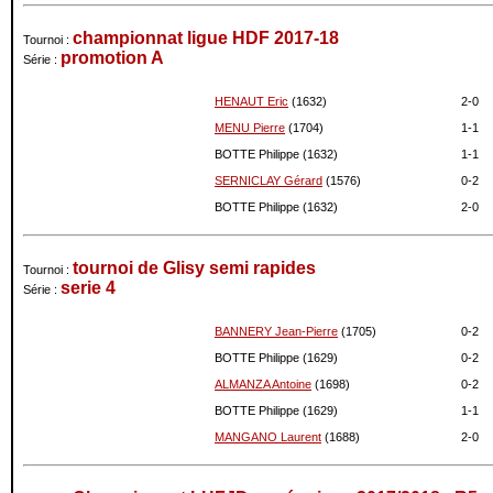
championnat ligue HDF 2017-18
Tournoi :
promotion A
Série :
HENAUT Eric
(1632)
2-
0
MENU Pierre
(1704)
1-
1
BOTTE Philippe (1632)
1-
1
SERNICLAY Gérard
(1576)
0-
2
BOTTE Philippe (1632)
2-
0
tournoi de Glisy semi rapides
Tournoi :
serie 4
Série :
BANNERY Jean-Pierre
(1705)
0-
2
BOTTE Philippe (1629)
0-
2
ALMANZA Antoine
(1698)
0-
2
BOTTE Philippe (1629)
1-
1
MANGANO Laurent
(1688)
2-
0