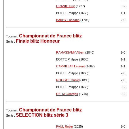
10-2015
1572
0
URANIE Guy
(1727)
0-
2
09-2015
1572
0
BOTTE Philippe (1668)
1-
1
08-2015
1572
+5
07-2015
1567
0
BAKHY Lassana
(1706)
2-
0
06-2015
1567
0
05-2015
1567
-9
Championnat de France blitz
Tournoi :
04-2015
1576
-7
Finale blitz Honneur
Série :
03-2015
1583
-16
02-2015
1599
+3
RAMASSAMY Albert
(2040)
2-
0
01-2015
1596
+36
BOTTE Philippe (1668)
1-
1
12-2014
1560
0
CARRILLAT Laurent
(1667)
1-
1
11-2014
1560
0
BOTTE Philippe (1668)
2-
0
10-2014
1560
0
ROUGET Daniel
(1899)
2-
0
09-2014
1560
0
BOTTE Philippe (1668)
0-
2
08-2014
1560
+49
DELIA Georges
(1746)
0-
2
07-2014
1511
+10
06-2014
1501
+28
05-2014
1473
-9
Championnat de France blitz
Tournoi :
SELECTION blitz série 3
04-2014
1482
-9
Série :
03-2014
1491
-7
PAUL Robin
(2025)
2-
0
02-2014
1498
+20