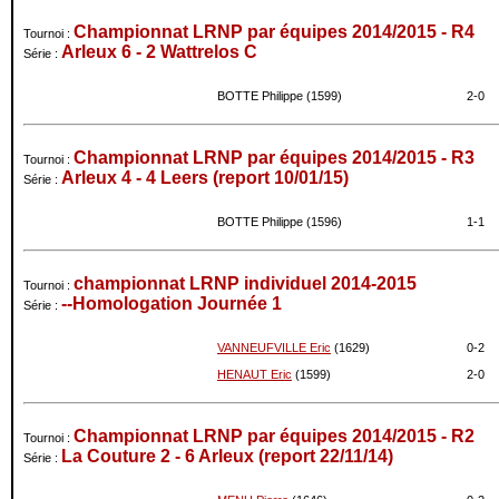
Championnat LRNP par équipes 2014/2015 - R4
Tournoi :
Arleux 6 - 2 Wattrelos C
Série :
BOTTE Philippe (1599)
2-
0
Championnat LRNP par équipes 2014/2015 - R3
Tournoi :
Arleux 4 - 4 Leers (report 10/01/15)
Série :
BOTTE Philippe (1596)
1-
1
championnat LRNP individuel 2014-2015
Tournoi :
--Homologation Journée 1
Série :
VANNEUFVILLE Eric
(1629)
0-
2
HENAUT Eric
(1599)
2-
0
Championnat LRNP par équipes 2014/2015 - R2
Tournoi :
La Couture 2 - 6 Arleux (report 22/11/14)
Série :