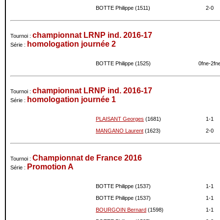
BOTTE Philippe (1511)
2-
0
championnat LRNP ind. 2016-17
Tournoi :
homologation journée 2
Série :
BOTTE Philippe (1525)
0fne-
2fn
championnat LRNP ind. 2016-17
Tournoi :
homologation journée 1
Série :
PLAISANT Georges
(1681)
1-
1
MANGANO Laurent
(1623)
2-
0
Championnat de France 2016
Tournoi :
Promotion A
Série :
BOTTE Philippe (1537)
1-
1
BOTTE Philippe (1537)
1-
1
BOURGOIN Bernard
(1598)
1-
1