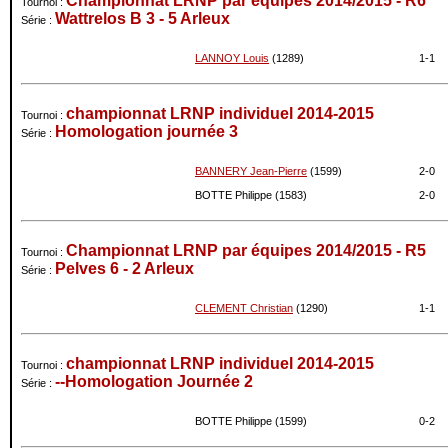
Championnat LRNP par équipes 2014/2015 - R6
Tournoi :
Wattrelos B 3 - 5 Arleux
Série :
LANNOY Louis
(1289)
1-
1
championnat LRNP individuel 2014-2015
Tournoi :
Homologation journée 3
Série :
BANNERY Jean-Pierre
(1599)
2-
0
BOTTE Philippe (1583)
2-
0
Championnat LRNP par équipes 2014/2015 - R5
Tournoi :
Pelves 6 - 2 Arleux
Série :
CLEMENT Christian
(1290)
1-
1
championnat LRNP individuel 2014-2015
Tournoi :
--Homologation Journée 2
Série :
BOTTE Philippe (1599)
0-
2