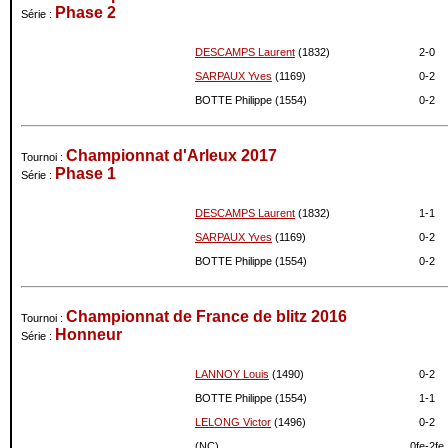
Phase 2
Série :
DESCAMPS Laurent
(1832)
2-
0
SARPAUX Yves
(1169)
0-
2
BOTTE Philippe (1554)
0-
2
Championnat d'Arleux 2017
Tournoi :
Phase 1
Série :
DESCAMPS Laurent
(1832)
1-
1
SARPAUX Yves
(1169)
0-
2
BOTTE Philippe (1554)
0-
2
Championnat de France de blitz 2016
Tournoi :
Honneur
Série :
LANNOY Louis
(1490)
0-
2
BOTTE Philippe (1554)
1-
1
LELONG Victor
(1496)
0-
2
(NC)
0fe-
2fe