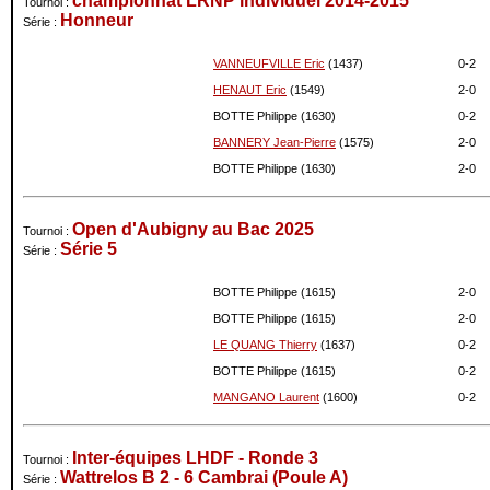
championnat LRNP individuel 2014-2015
Tournoi :
Honneur
Série :
07-2024
1615
0
06-2024
1615
0
VANNEUFVILLE Eric
(1437)
0-
2
05-2024
1615
0
HENAUT Eric
(1549)
2-
0
04-2024
1615
0
BOTTE Philippe (1630)
0-
2
03-2024
1615
+2
BANNERY Jean-Pierre
(1575)
2-
0
02-2024
1613
0
01-2024
1613
0
BOTTE Philippe (1630)
2-
0
12-2023
1613
-29
11-2023
1642
0
Open d'Aubigny au Bac 2025
Tournoi :
10-2023
1642
0
Série 5
Série :
09-2023
1642
0
08-2023
1642
0
BOTTE Philippe (1615)
2-
0
07-2023
1642
-6
BOTTE Philippe (1615)
2-
0
06-2023
1648
0
LE QUANG Thierry
(1637)
0-
2
05-2023
1648
0
BOTTE Philippe (1615)
0-
2
04-2023
1648
0
MANGANO Laurent
(1600)
0-
2
03-2023
1648
0
02-2023
1648
0
Inter-équipes LHDF - Ronde 3
01-2023
1648
0
Tournoi :
Wattrelos B 2 - 6 Cambrai (Poule A)
Série :
12-2022
1648
-2