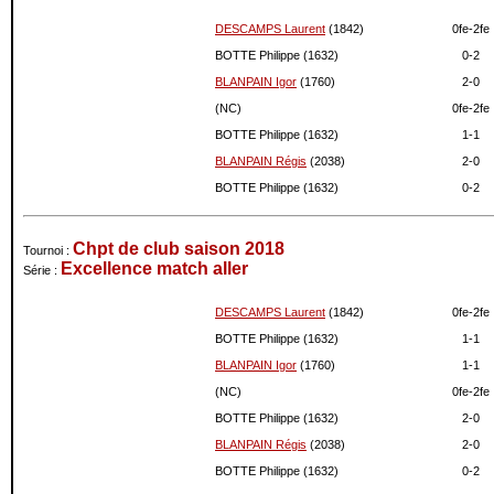
DESCAMPS Laurent
(1842)
0fe-
2fe
BOTTE Philippe (1632)
0-
2
BLANPAIN Igor
(1760)
2-
0
(NC)
0fe-
2fe
BOTTE Philippe (1632)
1-
1
BLANPAIN Régis
(2038)
2-
0
BOTTE Philippe (1632)
0-
2
Chpt de club saison 2018
Tournoi :
Excellence match aller
Série :
DESCAMPS Laurent
(1842)
0fe-
2fe
BOTTE Philippe (1632)
1-
1
BLANPAIN Igor
(1760)
1-
1
(NC)
0fe-
2fe
BOTTE Philippe (1632)
2-
0
BLANPAIN Régis
(2038)
2-
0
BOTTE Philippe (1632)
0-
2