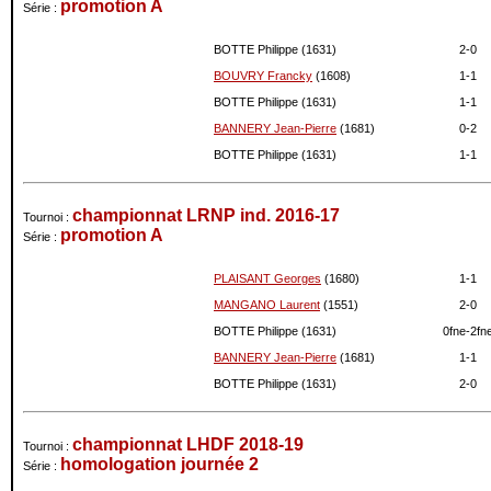
promotion A
Série :
12-2008
1483
-9
11-2008
1492
-9
BOTTE Philippe (1631)
2-
0
10-2008
1501
+14
BOUVRY Francky
(1608)
1-
1
09-2008
1487
-1
BOTTE Philippe (1631)
1-
1
08-2008
1488
0
BANNERY Jean-Pierre
(1681)
0-
2
07-2008
1488
0
BOTTE Philippe (1631)
1-
1
06-2008
1488
+33
05-2008
1455
-6
04-2008
1461
+36
championnat LRNP ind. 2016-17
Tournoi :
promotion A
03-2008
1425
-15
Série :
02-2008
1440
-8
PLAISANT Georges
(1680)
1-
1
01-2008
1448
+15
MANGANO Laurent
(1551)
2-
0
12-2007
1433
+21
11-2007
1412
-2
BOTTE Philippe (1631)
0fne-
2fn
10-2007
1414
-18
BANNERY Jean-Pierre
(1681)
1-
1
07-2007
1432
+34
BOTTE Philippe (1631)
2-
0
04-2007
1398
-1
01-2007
1399
-14
championnat LHDF 2018-19
Tournoi :
10-2006
1413
-12
homologation journée 2
Série :
06-2006
1425
-56