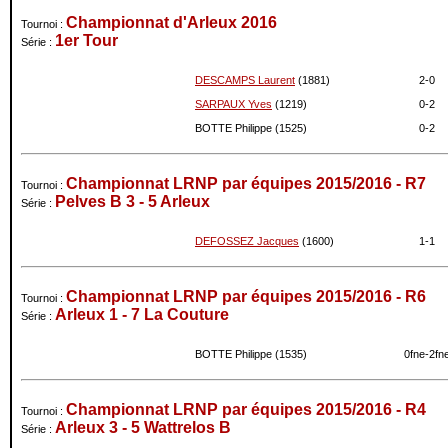
Championnat d'Arleux 2016
Tournoi :
1er Tour
Série :
DESCAMPS Laurent
(1881)
2-
0
SARPAUX Yves
(1219)
0-
2
BOTTE Philippe (1525)
0-
2
Championnat LRNP par équipes 2015/2016 - R7
Tournoi :
Pelves B 3 - 5 Arleux
Série :
DEFOSSEZ Jacques
(1600)
1-
1
Championnat LRNP par équipes 2015/2016 - R6
Tournoi :
Arleux 1 - 7 La Couture
Série :
BOTTE Philippe (1535)
0fne-
2fn
Championnat LRNP par équipes 2015/2016 - R4
Tournoi :
Arleux 3 - 5 Wattrelos B
Série :