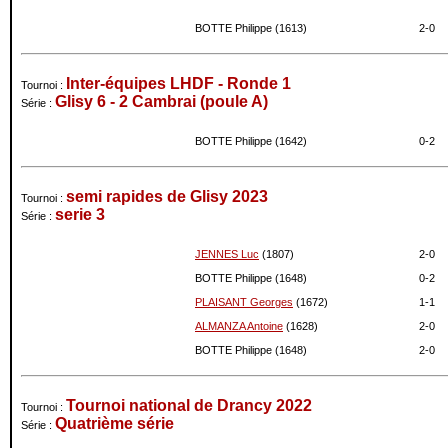
11-2022
1650
0
BOTTE Philippe (1613)
2-
0
10-2022
1650
0
09-2022
1650
0
08-2022
1650
0
Inter-équipes LHDF - Ronde 1
Tournoi :
Glisy 6 - 2 Cambrai (poule A)
07-2022
1650
+1
Série :
06-2022
1649
0
BOTTE Philippe (1642)
0-
2
05-2022
1649
0
04-2022
1649
-2
03-2022
1651
0
semi rapides de Glisy 2023
Tournoi :
02-2022
1651
0
serie 3
Série :
01-2022
1651
0
JENNES Luc
(1807)
2-
0
12-2021
1651
-17
11-2021
1668
0
BOTTE Philippe (1648)
0-
2
10-2021
1668
0
PLAISANT Georges
(1672)
1-
1
09-2021
1668
0
ALMANZA Antoine
(1628)
2-
0
08-2021
1668
0
BOTTE Philippe (1648)
2-
0
07-2021
1668
0
06-2021
1668
0
Tournoi national de Drancy 2022
Tournoi :
04-2021
1668
0
Quatrième série
Série :
02-2021
1668
0