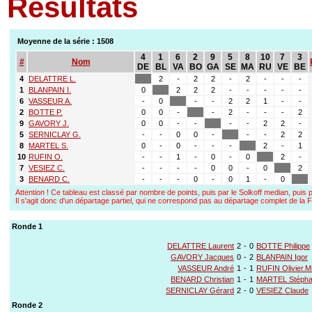
Résultats
Moyenne de la série : 1508
4
1
6
2
9
5
8
10
7
3
#
Nom
DE
BL
VA
BO
GA
SE
MA
RU
VE
BE
4
DELATTRE L.
2
-
2
2
-
2
-
-
-
1
BLANPAIN I.
0
2
2
2
-
-
-
-
-
6
VASSEUR A.
-
0
-
-
2
2
1
-
-
2
BOTTE P.
0
0
-
-
2
-
-
-
2
9
GAVORY J.
0
0
-
-
-
-
2
2
-
5
SERNICLAY G.
-
-
0
0
-
-
-
2
2
8
MARTEL S.
0
-
0
-
-
-
2
-
1
10
RUFIN O.
-
-
1
-
0
-
0
2
-
7
VESIEZ C.
-
-
-
-
0
0
-
0
2
3
BENARD C.
-
-
-
0
-
0
1
-
0
Attention ! Ce tableau est classé par nombre de points, puis par le Solkoff median, puis p
Il s'agit donc d'un départage partiel, qui ne correspond pas au départage complet de l
Ronde 1
DELATTRE Laurent
2
-
0
BOTTE Philippe
GAVORY Jacques
0
-
2
BLANPAIN Igor
VASSEUR André
1
-
1
RUFIN Olivier.M
BENARD Christian
1
-
1
MARTEL Stéph
SERNICLAY Gérard
2
-
0
VESIEZ Claude
Ronde 2