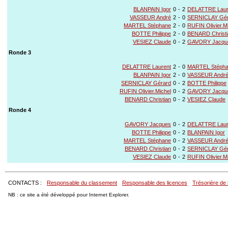
BLANPAIN Igor
0
-
2
DELATTRE Laur
VASSEUR André
2
-
0
SERNICLAY Gér
MARTEL Stéphane
2
-
0
RUFIN Olivier.M
BOTTE Philippe
2
-
0
BENARD Christi
VESIEZ Claude
0
-
2
GAVORY Jacqu
Ronde 3
DELATTRE Laurent
2
-
0
MARTEL Stéph
BLANPAIN Igor
2
-
0
VASSEUR Andr
SERNICLAY Gérard
0
-
2
BOTTE Philippe
RUFIN Olivier.Michel
0
-
2
GAVORY Jacqu
BENARD Christian
0
-
2
VESIEZ Claude
Ronde 4
GAVORY Jacques
0
-
2
DELATTRE Laur
BOTTE Philippe
0
-
2
BLANPAIN Igor
MARTEL Stéphane
0
-
2
VASSEUR Andr
BENARD Christian
0
-
2
SERNICLAY Gér
VESIEZ Claude
0
-
2
RUFIN Olivier.M
CONTACTS :
Responsable du classement
Responsable des licences
Trésorière de 
NB : ce site a été développé pour Internet Explorer.