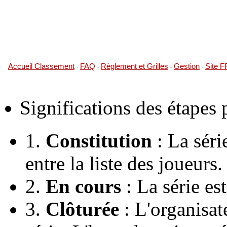
Accueil Classement
FAQ
Règlement et Grilles
Gestion
Site 
-
-
-
-
Significations des étapes
1.
Constitution
: La série
entre la liste des joueurs.
2.
En cours
: La série es
3.
Clôturée
: L'organisate