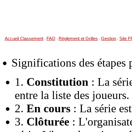
Accueil Classement
FAQ
Règlement et Grilles
Gestion
Site 
-
-
-
-
Significations des étapes
1.
Constitution
: La série
entre la liste des joueurs.
2.
En cours
: La série es
3.
Clôturée
: L'organisate