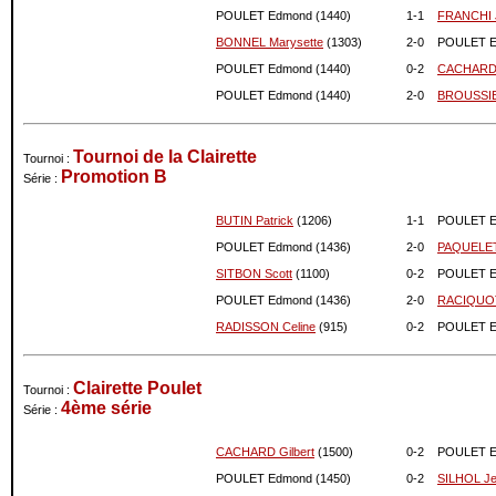
01-2022
1315
0
POULET Edmond (1440)
1-
1
FRANCHI 
12-2021
1315
0
BONNEL Marysette
(1303)
2-
0
POULET E
11-2021
1315
0
POULET Edmond (1440)
0-
2
CACHARD 
10-2021
1315
0
POULET Edmond (1440)
2-
0
BROUSSI
09-2021
1315
0
08-2021
1315
0
Tournoi de la Clairette
07-2021
1315
0
Tournoi :
Promotion B
Série :
06-2021
1315
0
04-2021
1315
0
BUTIN Patrick
(1206)
1-
1
POULET E
02-2021
1315
0
POULET Edmond (1436)
2-
0
PAQUELET 
01-2021
1315
0
SITBON Scott
(1100)
0-
2
POULET E
12-2020
1315
0
POULET Edmond (1436)
2-
0
RACIQUOT 
11-2020
1315
0
RADISSON Celine
(915)
0-
2
POULET E
10-2020
1315
0
09-2020
1315
0
07-2020
1315
0
Clairette Poulet
Tournoi :
05-2020
1315
0
4ème série
Série :
04-2020
1315
0
03-2020
1315
0
CACHARD Gilbert
(1500)
0-
2
POULET E
02-2020
1315
0
POULET Edmond (1450)
0-
2
SILHOL Je