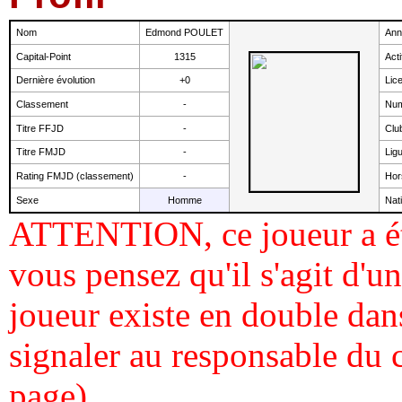
Nom
Edmond POULET
Ann
Capital-Point
1315
Acti
Dernière évolution
+0
Lic
Classement
-
Num
Titre FFJD
-
Clu
Titre FMJD
-
Lig
Rating FMJD (classement)
-
Hor
Sexe
Homme
Nati
ATTENTION, ce joueur a ét
vous pensez qu'il s'agit d'
joueur existe en double dans
signaler au responsable du 
page).