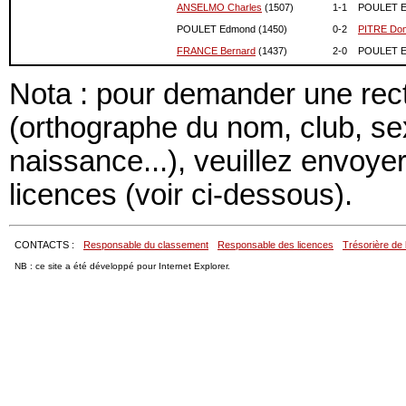
01-2020
1315
0
ANSELMO Charles
(1507)
1-
1
POULET E
12-2019
1315
0
POULET Edmond (1450)
0-
2
PITRE Dom
11-2019
1315
0
FRANCE Bernard
(1437)
2-
0
POULET E
10-2019
1315
0
09-2019
1315
0
Nota : pour demander une recti
08-2019
1315
0
(orthographe du nom, club, s
07-2019
1315
0
06-2019
1315
0
naissance...), veuillez envoye
05-2019
1315
0
04-2019
1315
0
licences (voir ci-dessous).
03-2019
1315
0
02-2019
1315
0
01-2019
1315
0
CONTACTS :
Responsable du classement
Responsable des licences
Trésorière de 
12-2018
1315
0
NB : ce site a été développé pour Internet Explorer.
11-2018
1315
0
10-2018
1315
0
09-2018
1315
0
08-2018
1315
0
07-2018
1315
0
06-2018
1315
0
05-2018
1315
0