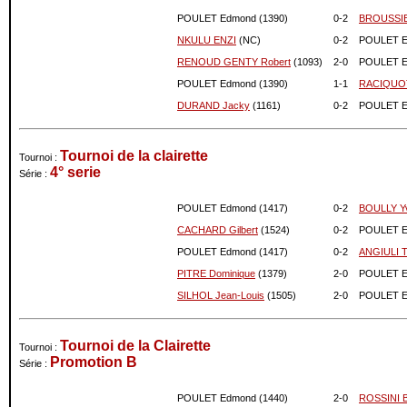
09-2023
1315
0
POULET Edmond (1390)
0-
2
BROUSSI
08-2023
1315
0
NKULU ENZI
(NC)
0-
2
POULET E
07-2023
1315
0
RENOUD GENTY Robert
(1093)
2-
0
POULET E
06-2023
1315
0
POULET Edmond (1390)
1-
1
RACIQUOT 
05-2023
1315
0
DURAND Jacky
(1161)
0-
2
POULET E
04-2023
1315
0
03-2023
1315
0
Tournoi de la clairette
02-2023
1315
0
Tournoi :
4° serie
Série :
01-2023
1315
0
12-2022
1315
0
POULET Edmond (1417)
0-
2
BOULLY Y
11-2022
1315
0
CACHARD Gilbert
(1524)
0-
2
POULET E
10-2022
1315
0
POULET Edmond (1417)
0-
2
ANGIULI T
09-2022
1315
0
PITRE Dominique
(1379)
2-
0
POULET E
08-2022
1315
0
SILHOL Jean-Louis
(1505)
2-
0
POULET E
07-2022
1315
0
06-2022
1315
0
05-2022
1315
0
Tournoi de la Clairette
Tournoi :
04-2022
1315
0
Promotion B
Série :
03-2022
1315
0
02-2022
1315
0
POULET Edmond (1440)
2-
0
ROSSINI B